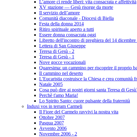
L’amore ci rende liberi: vita consacrata e affettività
XV stazione — Gesù risorge da morte
Il servizio dell’amore
Comunità diaconale - Diocesi di Biella
Festa della donna 2014
Ritiro spirituale aperto a tutti
Essere donna consacrata oggi
Libretto dell'incontro di preghiera del 14 dicembr
Lettera di San Giuseppe
Teresa di Gesù - 2
Teresa di Gesù - 1
Nove gocce vocazionali
Quaresima: un cammino per riscoprire il proprio ba
Il cammino nel deserto
L'Eucaristia costruisce la Chiesa e crea comunità f
Natale 2005
Cosa può dire ai nostri giorni santa Teresa di Gesù
Perchè t'amo Maria!
Lo Spirito Santo: cuore pulsante della fraternità
Induxi vos in terram Carmeli
Il Fiore del Carmelo ravvivi la nostra vita
Ottobre 2007
Pasqua 2007
Avvento 2006
Novembre 2006 - 2