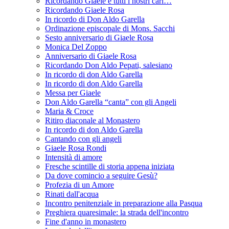
Ricordando Giaele e tutti i nostri cari…
Ricordando Giaele Rosa
In ricordo di Don Aldo Garella
Ordinazione episcopale di Mons. Sacchi
Sesto anniversario di Giaele Rosa
Monica Del Zoppo
Anniversario di Giaele Rosa
Ricordando Don Aldo Pepati, salesiano
In ricordo di don Aldo Garella
In ricordo di don Aldo Garella
Messa per Giaele
Don Aldo Garella “canta” con gli Angeli
Maria & Croce
Ritiro diaconale al Monastero
In ricordo di don Aldo Garella
Cantando con gli angeli
Giaele Rosa Rondi
Intensità di amore
Fresche scintille di storia appena iniziata
Da dove comincio a seguire Gesù?
Profezia di un Amore
Rinati dall'acqua
Incontro penitenziale in preparazione alla Pasqua
Preghiera quaresimale: la strada dell'incontro
Fine d'anno in monastero