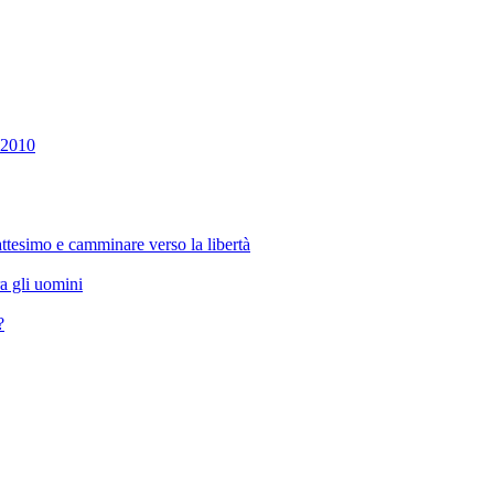
e 2010
ttesimo e camminare verso la libertà
ra gli uomini
?