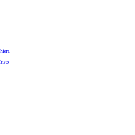
hiera
risto