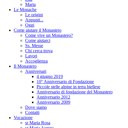
Maria
Le Monache
Le origini
Appunti...
Oggi
Come aiutare il Monastero
Come vive un Monastero?
Come aiutarci
Ss. Messe
Chi cerca trova
Lavori
Accoglienza
Il Monastero
Anniversari
4 giugno 2019
10° Anniversario di Fondazione
Piccole stelle alpine in terra biellese
Anniversario di fondazione del Monastero
Anniversario 2012
Anniversario 2009
Dove siamo
Contatti
Vocazione
sr Maria Rosa
sr Maria Aurora