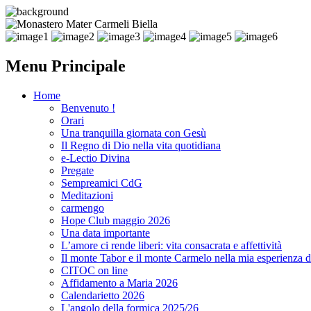
Menu Principale
Home
Benvenuto !
Orari
Una tranquilla giornata con Gesù
Il Regno di Dio nella vita quotidiana
e-Lectio Divina
Pregate
Sempreamici CdG
Meditazioni
carmengo
Hope Club maggio 2026
Una data importante
L’amore ci rende liberi: vita consacrata e affettività
Il monte Tabor e il monte Carmelo nella mia esperienza di
CITOC on line
Affidamento a Maria 2026
Calendarietto 2026
L'angolo della formica 2025/26