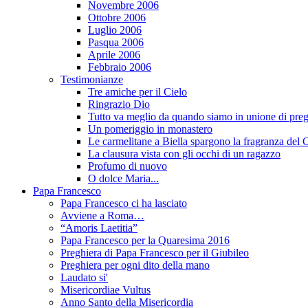
Novembre 2006
Ottobre 2006
Luglio 2006
Pasqua 2006
Aprile 2006
Febbraio 2006
Testimonianze
Tre amiche per il Cielo
Ringrazio Dio
Tutto va meglio da quando siamo in unione di preg
Un pomeriggio in monastero
Le carmelitane a Biella spargono la fragranza del C
La clausura vista con gli occhi di un ragazzo
Profumo di nuovo
O dolce Maria...
Papa Francesco
Papa Francesco ci ha lasciato
Avviene a Roma…
“Amoris Laetitia”
Papa Francesco per la Quaresima 2016
Preghiera di Papa Francesco per il Giubileo
Preghiera per ogni dito della mano
Laudato si'
Misericordiae Vultus
Anno Santo della Misericordia