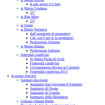
Il mio sposo è Cristo
sr Maria Cristiana
25°
sr Rita Mary
25°
sr Agata
sr Maria Veronica
dall’aeroporto al monastero
Che cos’è per te la preghiera?
Professione Solenne
sr Maria Juliana
Professione Solenne
fraternità condivisa
Sr Maria Paola di Gesù
Fraternità condivisa
Un'esperienza diversa al Carmelo
Fraternità condivisa 2013
la nostra Diocesi
Santuari diocesani
Santuario San Giovanni d'Andorno
Santuario di Oropa
Santuario di Graglia
Santuario della Brughiera
Lisbona chiama Biella