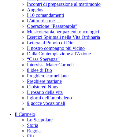
Incontri di preparazione al matrimonio
Angelus
I 10 comandamenti
L'attirerò a me…
Operazione “Passaparola”
Musicoterapia per pazienti oncologici
Esercizi Spirituali nella Vita Ordinaria
Lettera al Popolo di Dio
Il nostro compagno più vicino
Dalla Contemplazione all'Azione
“Casa Speranza”
Intervista Mater Carmeli
8 idee di Dio
Preghiere carmelitane
Preghiere mariane
Cloistered Nuns
Il rosario della vita
I giorni dell’arcobaleno
9 gocce vocazionali
__________________________________
Il Carmelo
Lo Scapolare
Storia
Regola
Elia