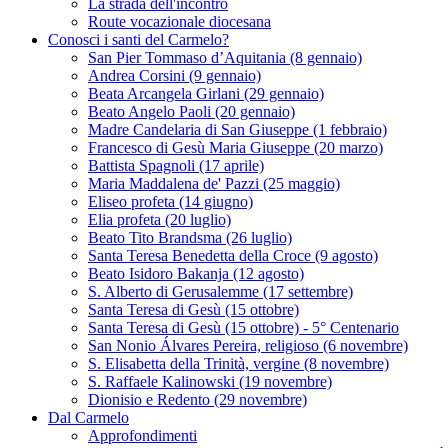
La strada dell'incontro
Route vocazionale diocesana
Conosci i santi del Carmelo?
San Pier Tommaso d’Aquitania (8 gennaio)
Andrea Corsini (9 gennaio)
Beata Arcangela Girlani (29 gennaio)
Beato Angelo Paoli (20 gennaio)
Madre Candelaria di San Giuseppe (1 febbraio)
Francesco di Gesù Maria Giuseppe (20 marzo)
Battista Spagnoli (17 aprile)
Maria Maddalena de' Pazzi (25 maggio)
Eliseo profeta (14 giugno)
Elia profeta (20 luglio)
Beato Tito Brandsma (26 luglio)
Santa Teresa Benedetta della Croce (9 agosto)
Beato Isidoro Bakanja (12 agosto)
S. Alberto di Gerusalemme (17 settembre)
Santa Teresa di Gesù (15 ottobre)
Santa Teresa di Gesù (15 ottobre) - 5° Centenario
San Nonio Álvares Pereira, religioso (6 novembre)
S. Elisabetta della Trinità, vergine (8 novembre)
S. Raffaele Kalinowski (19 novembre)
Dionisio e Redento (29 novembre)
Dal Carmelo
Approfondimenti