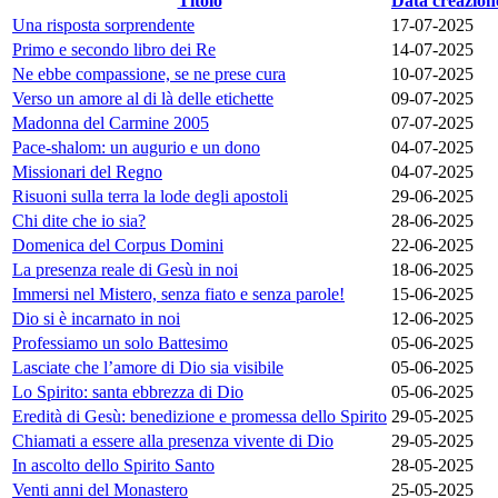
Titolo
Data creazion
Una risposta sorprendente
17-07-2025
Primo e secondo libro dei Re
14-07-2025
Ne ebbe compassione, se ne prese cura
10-07-2025
Verso un amore al di là delle etichette
09-07-2025
Madonna del Carmine 2005
07-07-2025
Pace-shalom: un augurio e un dono
04-07-2025
Missionari del Regno
04-07-2025
Risuoni sulla terra la lode degli apostoli
29-06-2025
Chi dite che io sia?
28-06-2025
Domenica del Corpus Domini
22-06-2025
La presenza reale di Gesù in noi
18-06-2025
Immersi nel Mistero, senza fiato e senza parole!
15-06-2025
Dio si è incarnato in noi
12-06-2025
Professiamo un solo Battesimo
05-06-2025
Lasciate che l’amore di Dio sia visibile
05-06-2025
Lo Spirito: santa ebbrezza di Dio
05-06-2025
Eredità di Gesù: benedizione e promessa dello Spirito
29-05-2025
Chiamati a essere alla presenza vivente di Dio
29-05-2025
In ascolto dello Spirito Santo
28-05-2025
Venti anni del Monastero
25-05-2025